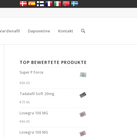
Vardenafil
Dapoxetine
Kontakt
TOP BEWERTETE PRODUKTE
Super P Force
€
66.65
Tadalafil Soft 20mg
€
73.66
Lovegra 100 MG
€
66.65
Lovegra 100 MG