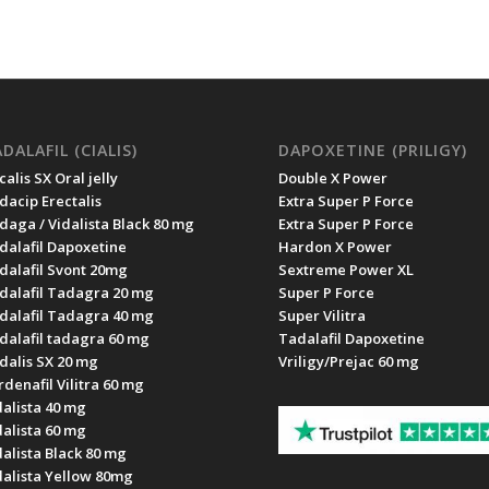
DALAFIL (CIALIS)
DAPOXETINE (PRILIGY)
alis SX Oral jelly
Double X Power
dacip Erectalis
Extra Super P Force
daga / Vidalista Black 80 mg
Extra Super P Force
dalafil Dapoxetine
Hardon X Power
dalafil Svont 20mg
Sextreme Power XL
dalafil Tadagra 20 mg
Super P Force
dalafil Tadagra 40 mg
Super Vilitra
dalafil tadagra 60 mg
Tadalafil Dapoxetine
dalis SX 20 mg
Vriligy/Prejac 60 mg
rdenafil Vilitra 60 mg
dalista 40 mg
dalista 60 mg
dalista Black 80 mg
dalista Yellow 80mg