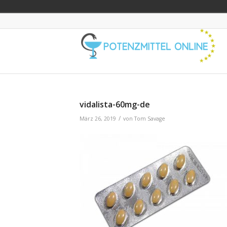
vidalista-60mg-de
/
März 26, 2019
von
Tom Savage