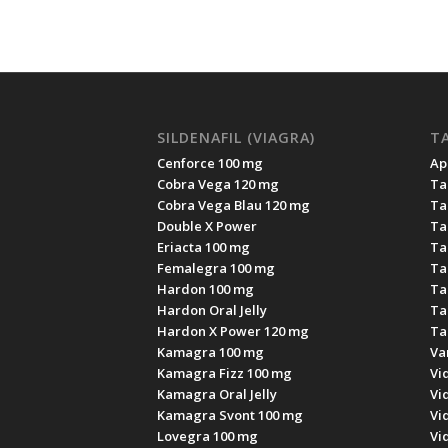
SILDENAFIL (VIAGRA)
TA
Cenforce 100 mg
Apc
Cobra Vega 120 mg
Ta
Cobra Vega Blau 120 mg
Ta
Double X Power
Ta
Eriacta 100 mg
Ta
Femalegra 100 mg
Ta
Hardon 100 mg
Ta
Hardon Oral Jelly
Ta
Hardon X Power 120 mg
Ta
Kamagra 100 mg
Va
Kamagra Fizz 100 mg
Vi
Kamagra Oral Jelly
Vi
Kamagra Svont 100 mg
Vi
Lovegra 100 mg
Vi