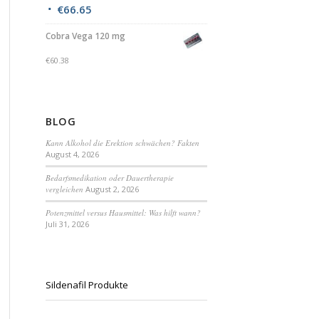
€
66.65
Cobra Vega 120 mg
€
60.38
BLOG
Kann Alkohol die Erektion schwächen? Fakten
August 4, 2026
Bedarfsmedikation oder Dauertherapie
vergleichen
August 2, 2026
Potenzmittel versus Hausmittel: Was hilft wann?
Juli 31, 2026
Sildenafil Produkte