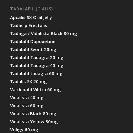
TADALAFIL (CIALIS)
Apcalis SX Oral jelly
Tadacip Erectalis
Tadaga / Vidalista Black 80 mg
Tadalafil Dapoxetine
Tadalafil Svont 20mg
Tadalafil Tadagra 20 mg
Tadalafil Tadagra 40 mg
Tadalafil tadagra 60 mg
Tadalis SX 20 mg
Vardenafil Vilitra 60 mg
Vidalista 40 mg
Vidalista 60 mg
Vidalista Black 80 mg
Vidalista Yellow 80mg
Vriligy 60 mg