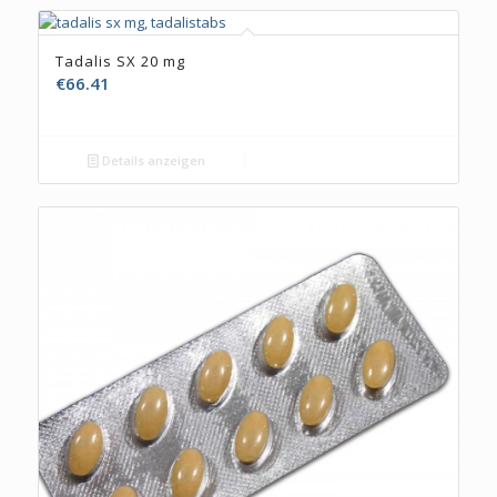
Tadalis SX 20 mg
€
66.41
Details anzeigen