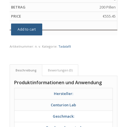
200 Pillen
€
555.45
Add to cart
Artikelnummer:
n. v.
Kategorie:
Tadalafil
Beschreibung
Bewertungen (0)
Produktinformationen und Anwendung
Hersteller:
Centurion Lab
Geschmack: