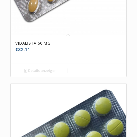
VIDALISTA 60 MG
€
82.11
Details anzeigen