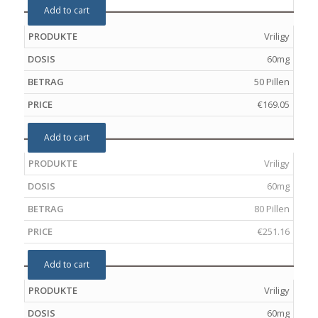
Add to cart
Vriligy
60mg
50 Pillen
€
169.05
Add to cart
Vriligy
60mg
80 Pillen
€
251.16
Add to cart
Vriligy
60mg