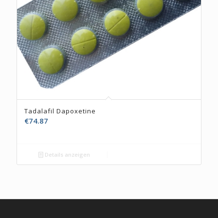
Tadalafil Dapoxetine
€
74.87
Details anzeigen