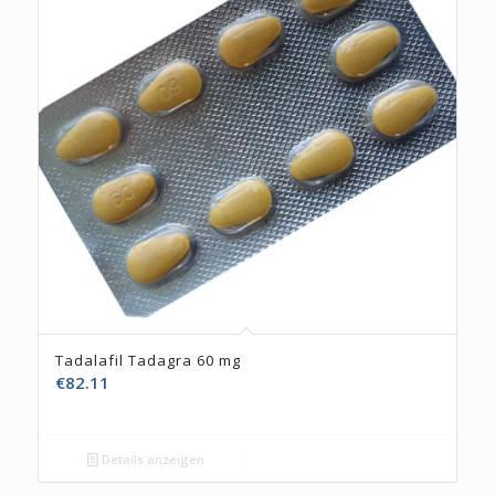
Tadalafil Tadagra 60 mg
€
82.11
Details anzeigen