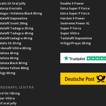
alis SX Oral jelly
Double X Power
dacip Erectalis
Extra Super P Force
daga / Vidalista Black 80 mg
Extra Super P Force
dalafil Dapoxetine
Hardon X Power
dalafil Svont 20mg
Sextreme Power XL
dalafil Tadagra 20 mg
Super P Force
dalafil Tadagra 40 mg
Super Vilitra
dalafil tadagra 60 mg
Tadalafil Dapoxetine
dalis SX 20 mg
Vriligy/Prejac 60 mg
rdenafil Vilitra 60 mg
dalista 40 mg
dalista 60 mg
dalista Black 80 mg
dalista Yellow 80mg
iligy 60 mg
RDENAFIL LEVITRA
rd On 100 mg
per Vilitra
if oral jelly