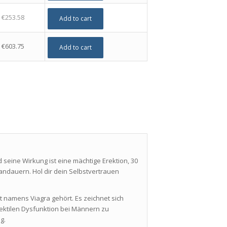
€
253.58
Add to cart
€
603.75
Add to cart
nd seine Wirkung ist eine mächtige Erektion, 30
andauern. Hol dir dein Selbstvertrauen
 namens Viagra gehört. Es zeichnet sich
ektilen Dysfunktion bei Männern zu
g.