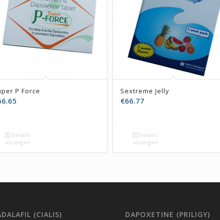
per P Force
Sextreme Jelly
66.65
€
66.77
Details
Details
anzeigen
anzeigen
DALAFIL (CIALIS)
DAPOXETINE (PRILIGY)