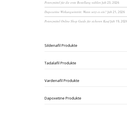
Potenzmittel für die erste Bestellung wählen
Juli 23, 2026
Dapoxetine Wirkungseintritt: Wann setzt es ein?
Juli 21, 2026
Potenzmittel Online Shop Guide für sicheren Kauf
Juli 19, 202
Sildenafil Produkte
Tadalafil Produkte
Vardenafil Produkte
Dapoxetine Produkte