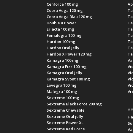
Cenforce 100 mg
Apc
Cobra Vega 120 mg
Ta
Cobra Vega Blau 120 mg
Ta
Double X Power
Ta
Eriacta 100 mg
Ta
Femalegra 100 mg
Ta
Hardon 100 mg
Ta
Hardon Oral Jelly
Ta
Hardon X Power 120 mg
Ta
Kamagra 100 mg
Va
Kamagra Fizz 100 mg
Vi
Kamagra Oral Jelly
Vi
Kamagra Svont 100 mg
Vi
Lovegra 100 mg
Vi
Malegra 100 mg
Vr
Sextreme 100 mg
Sextreme Black Force 200 mg
VA
Sextreme Chewable
Sextreme Oral jelly
Ha
Sextreme Power XL
Su
Sextreme Red Force
Val