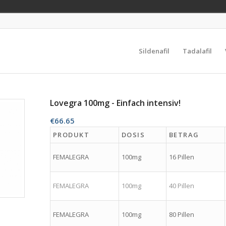
Sildenafil
Tadalafil
Lovegra 100mg - Einfach intensiv!
€
66.65
PRODUKT
DOSIS
BETRAG
FEMALEGRA
100mg
16 Pillen
FEMALEGRA
100mg
40 Pillen
FEMALEGRA
100mg
80 Pillen