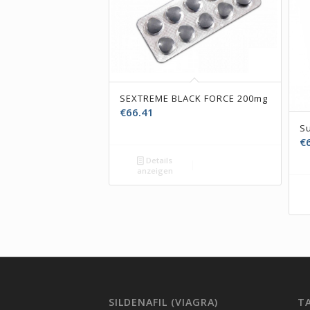
SEXTREME BLACK FORCE 200mg
€
66.41
Su
€
Details
anzeigen
SILDENAFIL (VIAGRA)
TA