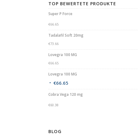
TOP BEWERTETE PRODUKTE
Super P Force
€
66.65
Tadalafil Soft 20mg
€
73.66
Lovegra 100 MG
€
66.65
Lovegra 100 MG
€
66.65
Cobra Vega 120 mg
€
60.38
BLOG