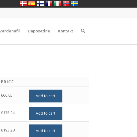
Vardenafil
Dapoxetine
Kontakt
PRICE
€
66.65
Add to cart
€
135.24
Add to cart
€
193.20
Add to cart