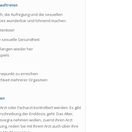
 auftreten
h, die Aufregung und die sexuellen
 Sex wunderbar und lohnend machen.
tenliste!
e sexuelle Gesundheit:
erlangen wieder her
piels
öhepunkt zu erreichen
ichkeit mehrerer Orgasmen
uen
t oder Facharzt kontrolliert werden. Es gibt
rschreibung der Enddosis geht. Das Alter,
Lovegra nehmen wollen, zuerst ihren Arzt
ung, reden Sie mit Ihrem Arzt auch über Ihre