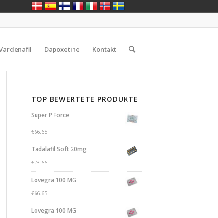
Vardenafil
Dapoxetine
Kontakt
TOP BEWERTETE PRODUKTE
Super P Force
€
66.65
Tadalafil Soft 20mg
€
73.66
Lovegra 100 MG
€
66.65
Lovegra 100 MG