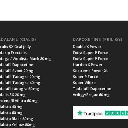
DALAFIL (CIALIS)
DAPOXETINE (PRILIGY)
alis SX Oral jelly
Double X Power
dacip Erectalis
Extra Super P Force
daga / Vidalista Black 80 mg
Extra Super P Force
dalafil Dapoxetine
Hardon X Power
dalafil Svont 20mg
Sextreme Power XL
dalafil Tadagra 20 mg
Super P Force
dalafil Tadagra 40 mg
Super Vilitra
dalafil tadagra 60 mg
Tadalafil Dapoxetine
dalis SX 20 mg
Vriligy/Prejac 60 mg
rdenafil Vilitra 60 mg
dalista 40 mg
dalista 60 mg
dalista Black 80 mg
dalista Yellow 80mg