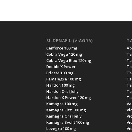
SILDENAFIL (VIAGRA)
TA
Cenforce 100 mg
Apc
Cobra Vega 120 mg
Ta
Cobra Vega Blau 120 mg
Ta
Double X Power
Ta
Eriacta 100 mg
Ta
Femalegra 100 mg
Ta
Hardon 100 mg
Ta
Hardon Oral Jelly
Ta
Hardon X Power 120 mg
Ta
Kamagra 100 mg
Va
Kamagra Fizz 100 mg
Vi
Kamagra Oral Jelly
Vi
Kamagra Svont 100 mg
Vi
Lovegra 100 mg
Vi