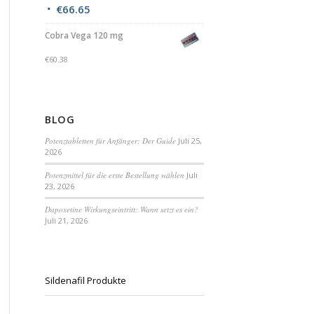
€
66.65
Cobra Vega 120 mg
€
60.38
BLOG
Potenztabletten für Anfänger: Der Guide
Juli 25,
2026
Potenzmittel für die erste Bestellung wählen
Juli
23, 2026
Dapoxetine Wirkungseintritt: Wann setzt es ein?
Juli 21, 2026
Sildenafil Produkte