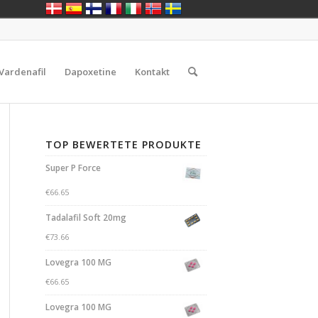
Vardenafil
Dapoxetine
Kontakt
TOP BEWERTETE PRODUKTE
Super P Force
€
66.65
Tadalafil Soft 20mg
€
73.66
Lovegra 100 MG
€
66.65
Lovegra 100 MG