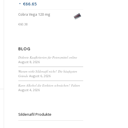
€
66.65
Cobra Vega 120 mg
€
60.38
BLOG
Diskrete Kaufkriterien für Potenzmittel online
August 8, 2026
Warum wirkt Sildenafil nicht? Die häufigsten
Gründe
August 6, 2026
Kann Alkohol die Erektion schwächen? Fakten
August 4, 2026
Sildenafil Produkte