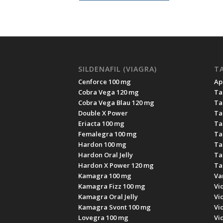
SILDENAFIL (VIAGRA)
TA
Cenforce 100 mg
Apc
Cobra Vega 120 mg
Ta
Cobra Vega Blau 120 mg
Ta
Double X Power
Ta
Eriacta 100 mg
Ta
Femalegra 100 mg
Ta
Hardon 100 mg
Ta
Hardon Oral Jelly
Ta
Hardon X Power 120 mg
Ta
Kamagra 100 mg
Va
Kamagra Fizz 100 mg
Vi
Kamagra Oral Jelly
Vi
Kamagra Svont 100 mg
Vi
Lovegra 100 mg
Vi