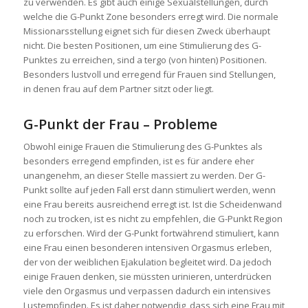
zu verwenden. Es gibt auch einige Sexualstellungen, durch
welche die G-Punkt Zone besonders erregt wird. Die normale
Missionarsstellung eignet sich für diesen Zweck überhaupt
nicht. Die besten Positionen, um eine Stimulierung des G-
Punktes zu erreichen, sind a tergo (von hinten) Positionen.
Besonders lustvoll und erregend für Frauen sind Stellungen,
in denen frau auf dem Partner sitzt oder liegt.
G-Punkt der Frau – Probleme
Obwohl einige Frauen die Stimulierung des G-Punktes als
besonders erregend empfinden, ist es für andere eher
unangenehm, an dieser Stelle massiert zu werden. Der G-
Punkt sollte auf jeden Fall erst dann stimuliert werden, wenn
eine Frau bereits ausreichend erregt ist. Ist die Scheidenwand
noch zu trocken, ist es nicht zu empfehlen, die G-Punkt Region
zu erforschen. Wird der G-Punkt fortwährend stimuliert, kann
eine Frau einen besonderen intensiven Orgasmus erleben,
der von der weiblichen Ejakulation begleitet wird. Da jedoch
einige Frauen denken, sie müssten urinieren, unterdrücken
viele den Orgasmus und verpassen dadurch ein intensives
Lustempfinden. Es ist daher notwendig, dass sich eine Frau mit