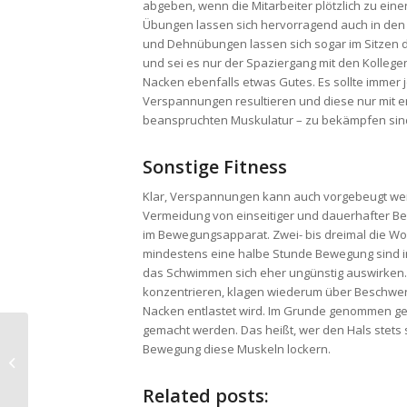
abgeben, wenn die Mitarbeiter plötzlich zu ei
Übungen lassen sich hervorragend auch in den Al
und Dehnübungen lassen sich sogar im Sitzen d
und sei es nur der Spaziergang mit den Kollegen
Nacken ebenfalls etwas Gutes. Es sollte immer
Verspannungen resultieren und diese nur mi
beanspruchten Muskulatur – zu bekämpfen sin
Sonstige Fitness
Klar, Verspannungen kann auch vorgebeugt wer
Vermeidung von einseitiger und dauerhafter Be
im Bewegungsapparat. Zwei- bis dreimal die Woc
mindestens eine halbe Stunde Bewegung sind in 
das Schwimmen sich eher ungünstig auswirken.
konzentrieren, klagen wiederum über Beschwerde
Nacken entlastet wird. Im Grunde genommen ge
gemacht werden. Das heißt, wer den Hals stets ste
Bewegung diese Muskeln lockern.
Verwenden Sie Viagra Pillen zur
Bekämpfung von Impotenz
Related posts: