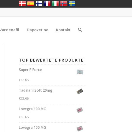
Vardenafil
Dapoxetine
Kontakt
TOP BEWERTETE PRODUKTE
Super P Force
€
66.65
Tadalafil Soft 20mg
€
73.66
Lovegra 100 MG
€
66.65
Lovegra 100 MG