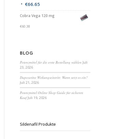
€
66.65
Cobra Vega 120 mg
€
60.38
BLOG
Potenzmittel für die erste Bestellung wählen
Juli
23, 2026
Dapoxetine Wirkungseintritt: Wann setzt es ein?
Juli 21, 2026
Potenzmittel Online Shop Guide für sicheren
Kauf
Juli 19, 2026
Sildenafil Produkte