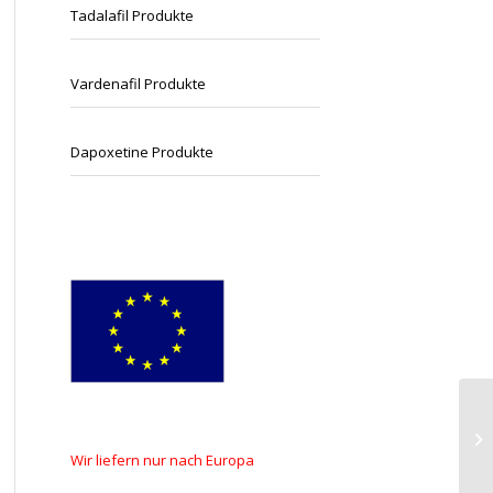
Tadalafil Produkte
Vardenafil Produkte
Dapoxetine Produkte
G-
Ej
Wir
liefern
nur nach
Europa