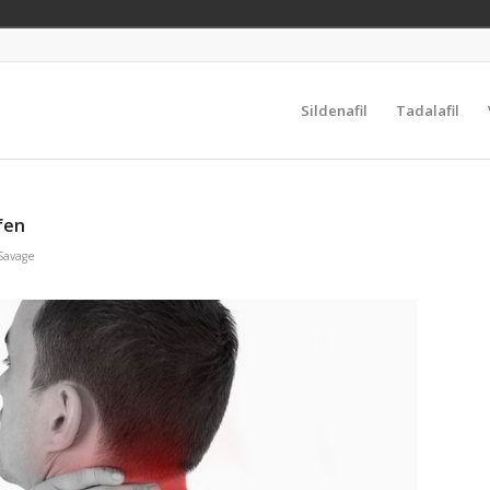
Sildenafil
Tadalafil
fen
Savage