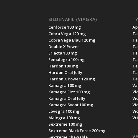
SILDENAFIL (VIAGRA)
TA
Cenforce 100 mg
Apc
Cobra Vega 120 mg
Ta
Cobra Vega Blau 120 mg
Ta
Double X Power
Ta
Eriacta 100 mg
Ta
Femalegra 100 mg
Ta
Hardon 100 mg
Ta
Hardon Oral Jelly
Ta
Hardon X Power 120 mg
Ta
Kamagra 100 mg
Va
Kamagra Fizz 100 mg
Vi
Kamagra Oral Jelly
Vi
Kamagra Svont 100 mg
Vi
Lovegra 100 mg
Vi
Malegra 100 mg
Vr
Sextreme 100 mg
Sextreme Black Force 200 mg
VA
Sextreme Chewable