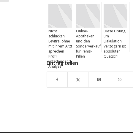
Nicht
Online-
Diese Übung,
schlucken
Apotheken
um
Levitra, ohne
und den
Ejakulation
mit Ihrem Arzt
Sonderverkauf
Verzögern ist
sprechen
für Penis-
absoluter
Profi!
Pillen
Quatsch!
Entscheidend
Eintrag teilen
Analyse