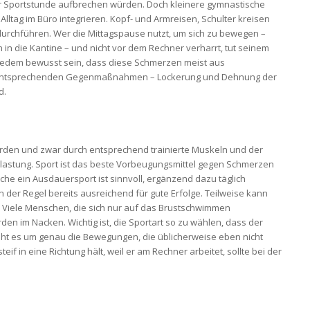
ner Sportstunde aufbrechen würden. Doch kleinere gymnastische
ltag im Büro integrieren. Kopf- und Armreisen, Schulter kreisen
urchführen. Wer die Mittagspause nutzt, um sich zu bewegen –
 in die Kantine – und nicht vor dem Rechner verharrt, tut seinem
 jedem bewusst sein, dass diese Schmerzen meist aus
t entsprechenden Gegenmaßnahmen – Lockerung und Dehnung der
d.
den und zwar durch entsprechend trainierte Muskeln und der
lastung. Sport ist das beste Vorbeugungsmittel gegen Schmerzen
he ein Ausdauersport ist sinnvoll, ergänzend dazu täglich
der Regel bereits ausreichend für gute Erfolge. Teilweise kann
 Viele Menschen, die sich nur auf das Brustschwimmen
n im Nacken. Wichtig ist, die Sportart so zu wählen, dass der
ht es um genau die Bewegungen, die üblicherweise eben nicht
if in eine Richtung hält, weil er am Rechner arbeitet, sollte bei der