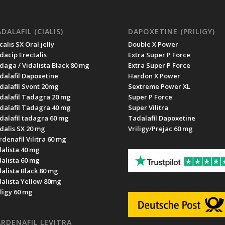
DALAFIL (CIALIS)
DAPOXETINE (PRILIGY)
alis SX Oral jelly
Double X Power
dacip Erectalis
Extra Super P Force
daga / Vidalista Black 80 mg
Extra Super P Force
dalafil Dapoxetine
Hardon X Power
dalafil Svont 20mg
Sextreme Power XL
dalafil Tadagra 20 mg
Super P Force
dalafil Tadagra 40 mg
Super Vilitra
dalafil tadagra 60 mg
Tadalafil Dapoxetine
dalis SX 20 mg
Vriligy/Prejac 60 mg
rdenafil Vilitra 60 mg
dalista 40 mg
dalista 60 mg
dalista Black 80 mg
dalista Yellow 80mg
iligy 60 mg
RDENAFIL LEVITRA